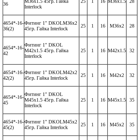
M36x1.5 45гр.
Гайка
25
1
16
M3
6
x1.5
28
3
6
Interlock
46
54*-
16-
Фитинг 1"
DKOL
M
36
x
2
25
1
16
M3
6
x
2
28
3
6(2)
45гр. Гайка
Interlock
Фитинг
1" DKOL
46
54*-
16-
M42x1.5 45гр.
Гайка
25
1
16
M42x1.5
32
42
Interlock
46
54*-
16-
Фитинг 1"
DKOL
M
42
x
2
25
1
16
M42x
2
32
42
(2)
45гр. Гайка
Interlock
Фитинг
1" DKOL
46
54*-
16-
M45x1.5 45гр.
Гайка
25
1
16
M45x1.5
35
45
Interlock
46
54*-
16-
Фитинг 1"
DKOL
M
45
x
2
25
1
16
M45x
2
35
45
(2)
45гр. Гайка
Interlock