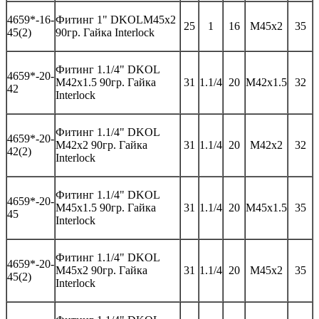
46
59*-
16-
Фитинг 1"
DKOL
M
45
x
2
25
1
16
M45x
2
35
45
(2)
90гр. Гайка
Interlock
Фитинг
1.1/4" DKOL
46
59*-
20-
M42x1.5 90гр.
Гайка
31
1.1/4
20
M42x1.5
32
42
Interlock
Фитинг
1.1/4" DKOL
46
59*-
20-
M42x2 90гр.
Гайка
31
1.1/4
20
M42x2
32
42(2)
Interlock
Фитинг
1.1/4" DKOL
46
59*-
20-
M45x1.5 90гр.
Гайка
31
1.1/4
20
M45x1.5
35
45
Interlock
Фитинг
1.1/4" DKOL
46
59*-
20-
M45x2 90гр.
Гайка
31
1.1/4
20
M45x2
35
45(2)
Interlock