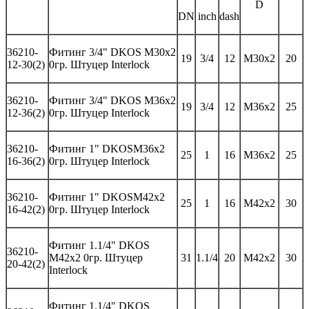
D
DN
inch
dash
362
10-
Фитинг
3/4" DKOS M30x2
19
3/4
12
M30x2
20
12-30(2)
0гр.
Штуцер
Interlock
362
10-
Фитинг
3/4" DKOS M36x2
19
3/4
12
M36x2
25
12-36(2)
0гр.
Штуцер
Interlock
362
10-
Фитинг 1"
DKOS
M
36
x
2
25
1
16
M3
6
x
2
25
16-3
6(2)
0гр. Штуцер
Interlock
362
10-
Фитинг 1"
DKOS
M
42
x
2
25
1
16
M42x
2
30
16-42
(2)
0гр. Штуцер
Interlock
Фитинг
1.1/4" DKOS
362
10-
M42x2 0гр.
Штуцер
31
1.1/4
20
M42x2
30
20-42(2)
Interlock
Фитинг
1.1/4" DKOS