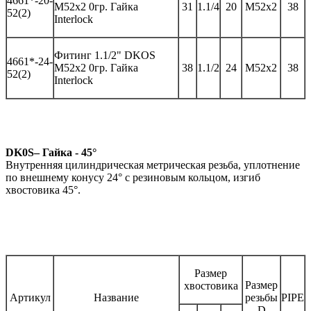
46
61*-
20-
M52x2 0гр.
Гайка
31
1.1/4
20
M52x2
38
52(2)
Interlock
Фитинг
1.1/2" DKOS
46
61*-
2
4
-
M52x2 0гр.
Гайка
3
8
1.1/
2
2
4
M52x2
38
52(2)
Interlock
DK0S– Гайка - 45°
Внутренняя цилиндрическая метрическая резьба, уплотнение
по внешнему конусу 24° с резиновым кольцом, изгиб
хвостовика 45°.
Размер
Размер
хвостовика
Артикул
Название
резьбы
PIPE
D