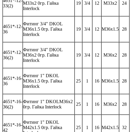
46
51*-
12-
M33x2 0
гр
.
Гайка
19
3/4
12
M33x2
24
33(2)
Interlock
Фитинг
3/4" DKOL
46
51*-
12-
M36x1.5 0
гр
.
Гайка
19
3/4
12
M36x1.5
28
36
Interlock
Фитинг
3/4" DKOL
46
51*-
12-
M36x2 0
гр
.
Гайка
19
3/4
12
M36x2
28
36(2)
Interlock
Фитинг
1" DKOL
46
51*-
16-
M36x1.5 0
гр
.
Гайка
25
1
16
M3
6
x1.5
28
3
6
Interlock
46
51*-
16-
Фитинг 1"
DKOL
M
36
x
2
25
1
16
M3
6
x
2
28
3
6(2)
0гр. Гайка
Interlock
Фитинг
1" DKOL
4651*-
16-
M42x1.5 0
гр
.
Гайка
25
1
16
M42x1.5
32
42