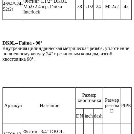
Фитинг
1.1/2" DKOL
46
54*-
2
4
-
M52x2 45гр.
Гайка
3
8
1.1/
2
2
4
M52x2
42
52(2)
Interlock
DK0L– Гайка - 90°
Внутренняя цилиндрическая метрическая резьба, уплотнение
по внешнему конусу 24° с резиновым кольцом, изгиб
хвостовика 90°.
Размер
Размер
хвостовика
Артикул
Название
резьбы
PIPE
D
DN
inch
dash
Фитинг
3/4" DKOL