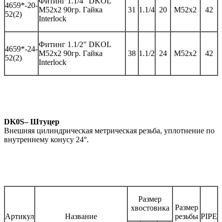
Фитинг
1.1/4" DKOL
46
59*-
20-
M52x2 90гр.
Гайка
31
1.1/4
20
M52x2
42
52(2)
Interlock
Фитинг
1.1/2" DKOL
46
59*-
2
4
-
M52x2 90гр.
Гайка
3
8
1.1/
2
2
4
M52x2
42
52(2)
Interlock
DK0S– Штуцер
Внешняя цилиндрическая метрическая резьба, уплотнение по
внутреннему конусу 24°.
Размер
Размер
хвостовика
Артикул
Название
резьбы
PIPE