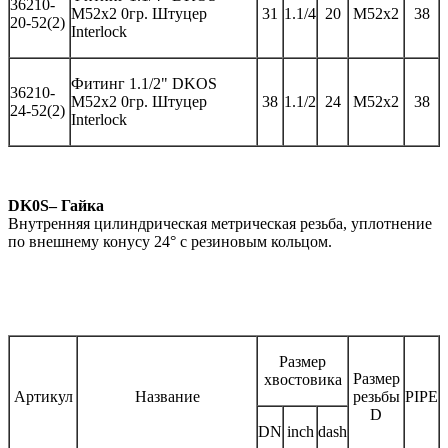
362
10-
M52x2 0гр.
Штуцер
31
1.1/4
20
M52x2
38
20-52(2)
Interlock
Фитинг
1.1/2" DKOS
362
10-
M52x2 0гр.
Штуцер
3
8
1.1/
2
2
4
M52x2
38
2
4
-52(2)
Interlock
DK0S– Гайка
Внутренняя цилиндрическая метрическая резьба, уплотнение
по внешнему конусу 24° с резиновым кольцом.
Размер
Размер
хвостовика
Артикул
Название
резьбы
PIPE
D
DN
inch
dash