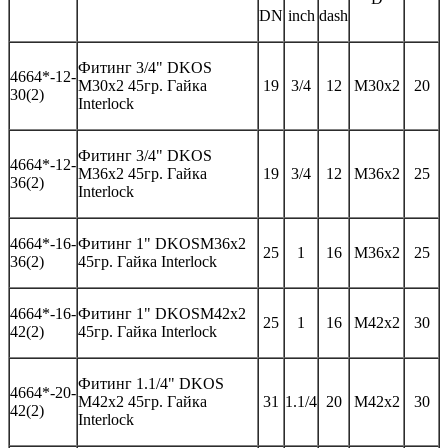
DN
inch
dash
Фитинг
3/4" DKOS
46
64*-
12-
M30x2 45гр.
Гайка
19
3/4
12
M30x2
20
30(2)
Interlock
Фитинг
3/4" DKOS
46
64*-
12-
M36x2 45гр.
Гайка
19
3/4
12
M36x2
25
36(2)
Interlock
46
64*-
16-
Фитинг 1"
DKOS
M
36
x
2
25
1
16
M3
6
x
2
25
3
6(2)
45гр. Гайка
Interlock
4664*-
16-
Фитинг 1"
DKOS
M
42
x
2
25
1
16
M42x
2
30
42
(2)
45гр. Гайка
Interlock
Фитинг
1.1/4" DKOS
46
64*-
20-
M42x2 45гр.
Гайка
31
1.1/4
20
M42x2
30
42(2)
Interlock