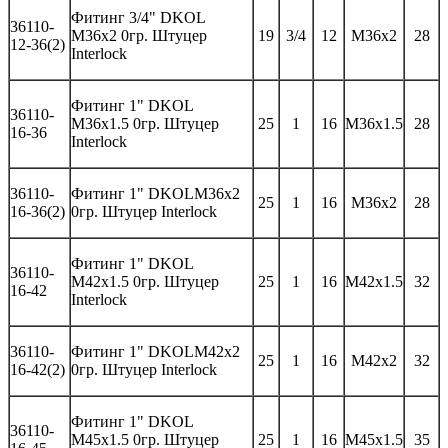
Фитинг
3/4" DKOL
36
110-
M36x2 0
гр
.
Штуцер
19
3/4
12
M36x2
28
12-36(2)
Interlock
Фитинг
1" DKOL
36
110-
M36x1.5 0
гр
.
Штуцер
25
1
16
M3
6
x1.5
28
16-3
6
Interlock
36
110-
Фитинг 1"
DKOL
M
36
x
2
25
1
16
M3
6
x
2
28
16-3
6(2)
0гр. Штуцер
Interlock
Фитинг
1" DKOL
36
110-
M42x1.5 0
гр
.
Штуцер
25
1
16
M42x1.5
32
16-42
Interlock
36
110-
Фитинг 1"
DKOL
M
42
x
2
25
1
16
M42x
2
32
16-42
(2)
0гр. Штуцер
Interlock
Фитинг
1" DKOL
36
110-
M45x1.5 0
гр
.
Штуцер
25
1
16
M45x1.5
35