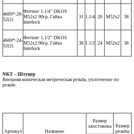
Фитинг
1.1/4" DKOS
46
69*-
20-
M52x2 90гр.
Гайка
31
1.1/4
20
M52x2
38
52(2)
Interlock
Фитинг
1.1/2" DKOS
46
69*-
2
4
-
M52x2 90гр.
Гайка
3
8
1.1/
2
2
4
M52x2
38
52(2)
Interlock
NKT – Штуцер
Внешняя коническая метрическая резьба, уплотнение по
резьбе.
Размер
Размер
хвостовика
Артикул
Название
резьбы