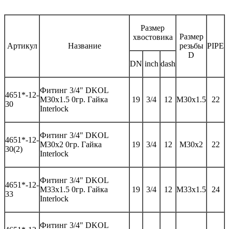
Размер
Размер
хвостовика
Артикул
Название
резьбы
PIPE
D
DN
inch
dash
Фитинг
3/4" DKOL
46
51*-
12-
M30x1.5 0
гр
.
Гайка
19
3/4
12
M30x1.5
22
30
Interlock
Фитинг
3/4" DKOL
46
51*-
12-
M30x2 0
гр
.
Гайка
19
3/4
12
M30x2
22
30(2)
Interlock
Фитинг
3/4" DKOL
46
51*-
12-
M33x1.5 0
гр
.
Гайка
19
3/4
12
M33x1.5
24
33
Interlock
Фитинг
3/4" DKOL