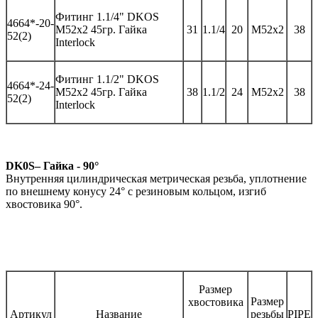
Фитинг
1.1/4" DKOS
46
64*-
20-
M52x2 45гр.
Гайка
31
1.1/4
20
M52x2
38
52(2)
Interlock
Фитинг
1.1/2" DKOS
46
64*-
2
4
-
M52x2 45гр.
Гайка
3
8
1.1/
2
2
4
M52x2
38
52(2)
Interlock
DK0S– Гайка - 90°
Внутренняя цилиндрическая метрическая резьба, уплотнение
по внешнему конусу 24° с резиновым кольцом, изгиб
хвостовика 90°.
Размер
Размер
хвостовика
Артикул
Название
резьбы
PIPE