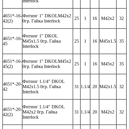
Interlock
46
51*-
16-
Фитинг 1"
DKOL
M
42
x
2
25
1
16
M42x
2
32
42
(2)
0гр. Гайка
Interlock
Фитинг
1" DKOL
46
51*-
16-
M45x1.5 0
гр
.
Гайка
25
1
16
M45x1.5
35
45
Interlock
46
51*-
16-
Фитинг 1"
DKOL
M
45
x
2
25
1
16
M45x
2
35
45
(2)
0гр. Гайка
Interlock
Фитинг
1.1/4" DKOL
46
51*-
20-
M42x1.5 0
гр
.
Гайка
31
1.1/4
20
M42x1.5
32
42
Interlock
Фитинг
1.1/4" DKOL
46
51*-
20-
M42x2 0
гр
.
Гайка
31
1.1/4
20
M42x2
32
42(2)
Interlock