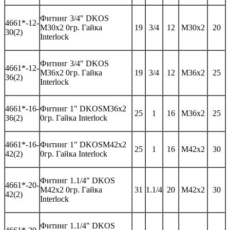
Фитинг
3/4" DKOS
46
61*-
12-
M30x2 0гр.
Гайка
19
3/4
12
M30x2
20
30(2)
Interlock
Фитинг
3/4" DKOS
46
61*-
12-
M36x2 0гр.
Гайка
19
3/4
12
M36x2
25
36(2)
Interlock
46
61*-
16-
Фитинг 1"
DKOS
M
36
x
2
25
1
16
M3
6
x
2
25
3
6(2)
0гр. Гайка
Interlock
46
61*-
16-
Фитинг 1"
DKOS
M
42
x
2
25
1
16
M42x
2
30
42
(2)
0гр. Гайка
Interlock
Фитинг
1.1/4" DKOS
46
61*-
20-
M42x2 0гр.
Гайка
31
1.1/4
20
M42x2
30
42(2)
Interlock
Фитинг
1.1/4" DKOS