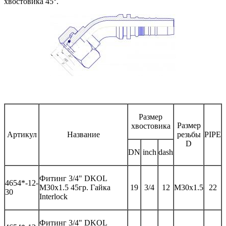
хвостовика 45°.
Размер
Размер
хвостовика
Артикул
Название
резьбы
PIPE
D
DN
inch
dash
Фитинг
3/4" DKOL
46
54*-
12-
M30x1.5 45гр.
Гайка
19
3/4
12
M30x1.5
22
30
Interlock
Фитинг
3/4" DKOL