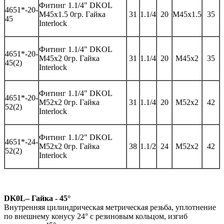
Фитинг
1.1/4" DKOL
46
51*-
20-
M45x1.5 0
гр
.
Гайка
31
1.1/4
20
M45x1.5
35
45
Interlock
Фитинг
1.1/4" DKOL
46
51*-
20-
M45x2 0
гр
.
Гайка
31
1.1/4
20
M45x2
35
45(2)
Interlock
Фитинг
1.1/4" DKOL
46
51*-
20-
M52x2 0
гр
.
Гайка
31
1.1/4
20
M52x2
42
52(2)
Interlock
Фитинг
1.1/2" DKOL
46
51*-
2
4
-
M52x2 0
гр
.
Гайка
3
8
1.1/
2
2
4
M52x2
42
52(2)
Interlock
DK0L– Гайка - 45°
Внутренняя цилиндрическая метрическая резьба, уплотнение
по внешнему конусу 24° с резиновым кольцом, изгиб