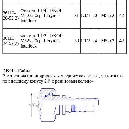
Фитинг
1.1/4" DKOL
36
110-
M52x2 0
гр
.
Штуцер
31
1.1/4
20
M52x2
42
20-52(2)
Interlock
Фитинг
1.1/2" DKOL
36
110-
M52x2 0
гр
.
Штуцер
3
8
1.1/
2
2
4
M52x2
42
2
4
-52(2)
Interlock
DK0L– Гайка
Внутренняя цилиндрическая метрическая резьба, уплотнение
по внешнему конусу 24° с резиновым кольцом.