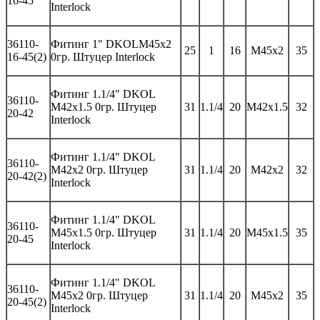
16-45
Interlock
36
110-
Фитинг 1"
DKOL
M
45
x
2
25
1
16
M45x
2
35
16-45
(2)
0гр. Штуцер
Interlock
Фитинг
1.1/4" DKOL
36
110-
M42x1.5 0
гр
.
Штуцер
31
1.1/4
20
M42x1.5
32
20-42
Interlock
Фитинг
1.1/4" DKOL
36
110-
M42x2 0
гр
.
Штуцер
31
1.1/4
20
M42x2
32
20-42(2)
Interlock
Фитинг
1.1/4" DKOL
36
110-
M45x1.5 0
гр
.
Штуцер
31
1.1/4
20
M45x1.5
35
20-45
Interlock
Фитинг
1.1/4" DKOL
36
110-
M45x2 0
гр
.
Штуцер
31
1.1/4
20
M45x2
35
20-45(2)
Interlock