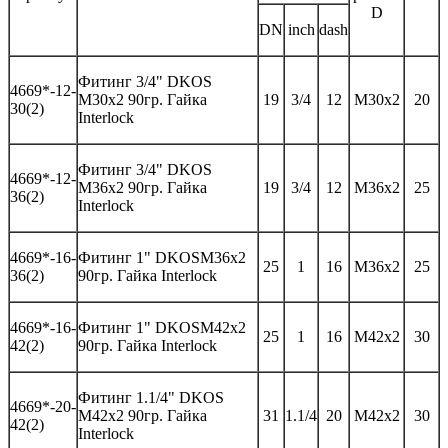
D
DN
inch
dash
Фитинг
3/4" DKOS
46
69*-
12-
M30x2 90гр.
Гайка
19
3/4
12
M30x2
20
30(2)
Interlock
Фитинг
3/4" DKOS
46
69*-
12-
M36x2 90гр.
Гайка
19
3/4
12
M36x2
25
36(2)
Interlock
46
69*-
16-
Фитинг 1"
DKOS
M
36
x
2
25
1
16
M3
6
x
2
25
3
6(2)
90гр. Гайка
Interlock
46
69*-
16-
Фитинг 1"
DKOS
M
42
x
2
25
1
16
M42x
2
30
42
(2)
90гр. Гайка
Interlock
Фитинг
1.1/4" DKOS
46
69*-
20-
M42x2 90гр.
Гайка
31
1.1/4
20
M42x2
30
42(2)
Interlock