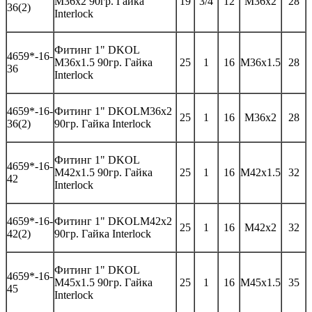
M36x2 90гр.
Гайка
19
3/4
12
M36x2
28
36(2)
Interlock
Фитинг
1" DKOL
46
59*-
16-
M36x1.5 90гр.
Гайка
25
1
16
M3
6
x1.5
28
3
6
Interlock
46
59*-
16-
Фитинг 1"
DKOL
M
36
x
2
25
1
16
M3
6
x
2
28
3
6(2)
90гр. Гайка
Interlock
Фитинг
1" DKOL
46
59*-
16-
M42x1.5 90гр.
Гайка
25
1
16
M42x1.5
32
42
Interlock
46
59*-
16-
Фитинг 1"
DKOL
M
42
x
2
25
1
16
M42x
2
32
42
(2)
90гр. Гайка
Interlock
Фитинг
1" DKOL
46
59*-
16-
M45x1.5 90гр.
Гайка
25
1
16
M45x1.5
35
45
Interlock